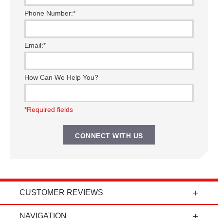
Phone Number:
*
Email:
*
How Can We Help You?
*Required fields
CUSTOMER REVIEWS
t
"Power Curbers is an amazing company! From
NAVIGATION