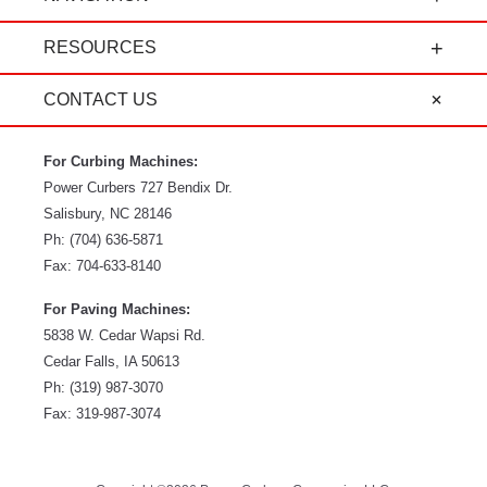
the president, to the sales department, to parts
and service, it's all-around amazing!" - Travis K.
RESOURCES
CONTACT US
For Curbing Machines:
Power Curbers
727 Bendix Dr.
Salisbury
,
NC
28146
Ph:
(704) 636-5871
Fax:
704-633-8140
For Paving Machines:
5838 W. Cedar Wapsi Rd.
Cedar Falls, IA 50613
Ph:
(319) 987-3070
Fax: 319-987-3074