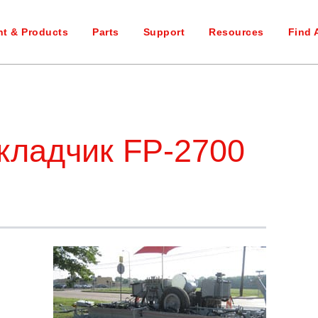
t & Products
Parts
Support
Resources
Find 
кладчик FP-2700
: