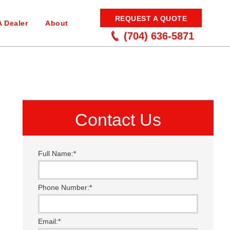
REQUEST A QUOTE
A Dealer
About
(704) 636-5871
Contact Us
Full Name:
*
Phone Number:
*
Email:
*